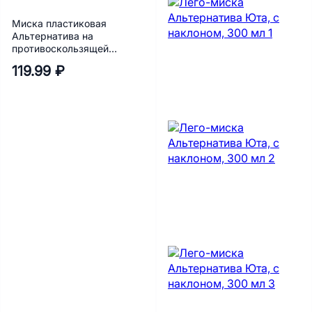
Миска пластиковая
Альтернатива на
противоскользящей
основе, слоновая кость,
119.99 ₽
165х165х55 мм, 400 мл