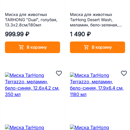
Миска для животных
Миска для животных
TARHONG "Dual", голубая,
TarHong Desert Wash,
13.3х2.8см/180мл
меламин, бело-зеленая,
590 мл, 17х5.9 см
999.99 ₽
1 490 ₽
В корзину
В корзину