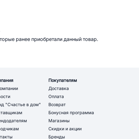
.
оторые ранее приобретали данный товар.
мпания
Покупателям
компании
Доставка
вости
Оплата
д "Счастье в дом"
Возврат
ставщикам
Бонусная программа
ендодателям
Магазины
водчикам
Скидки и акции
такты
Бренды