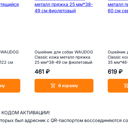
к WAUDOG
Ошейник для собак WAUDOG
Ошейник 
Classic кожа металл пряжка
Classic к
122 cм
25 мм*38-49 см фиолетовый
35 мм*46
461 ₽
619 ₽
ину
В корзину
 С КОДОМ АКТИВАЦИИ!
торых был адресник с QR-паспортом воссоединяются с