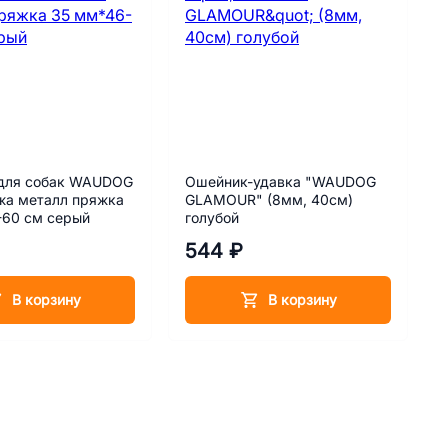
для собак WAUDOG
Ошейник-удавка "WAUDOG
ожа металл пряжка
GLAMOUR" (8мм, 40см)
-60 см серый
голубой
544 ₽
В корзину
В корзину
о