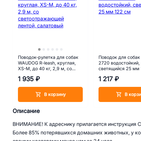
Поводок-рулетка для собак
Поводок для соба
WAUDOG R-leash, круглая,
2720 водостойкий,
XS-M, до 40 кг, 2,9 м, со
светящийся 25 мм 
светоотражающей лентой,
1 935 ₽
1 217 ₽
салатовый
В корзину
В корз
Описание
ВНИМАНИЕ! К адреснику прилагается инструкция
Более 85% потерявшихся домашних животных, у ко