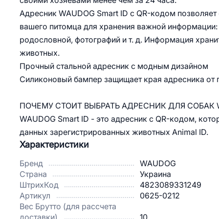
своими хозяевами менее чем за 24 часа.
Адресник WAUDOG Smart ID с QR-кодом позволяет 
вашего питомца для хранения важной информации: 
родословной, фотографий и т. д. Информация хран
животных.
Прочный стальной адресник с модным дизайном
Силиконовый бампер защищает края адресника от 
ПОЧЕМУ СТОИТ ВЫБРАТЬ АДРЕСНИК ДЛЯ СОБАК W
WAUDOG Smart ID - это адресник с QR-кодом, кото
данных зарегистрированных животных Animal ID.
Характеристики
Бренд
WAUDOG
Страна
Украина
ШтрихКод
4823089331249
Артикул
0625-0212
Вес Брутто (для рассчета
доставки)
10