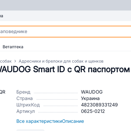
ма
Ветаптека
 собак
Адресники и брелоки для собак и щенков
WAUDOG Smart ID c QR паспортом
Бренд
WAUDOG
Страна
Украина
ШтрихКод
4823089331249
Артикул
0625-0212
Все характеристики
Описание