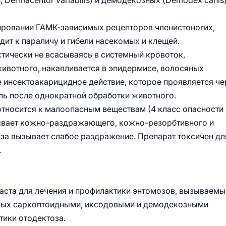
is, Dermacentor variabilis) и демодекозных (Demodex canis
ировании ГАМК-зависимых рецепторов членистоногих,
ит к параличу и гибели насекомых и клещей.
ктически не всасываясь в системный кровоток,
ивотного, накапливается в эпидермисе, волосяных
е инсектоакарицидное действие, которое проявляется че
ель после однократной обработки животного.
относится к малоопасным веществам (4 класс опасности
зывает кожно-раздражающего, кожно-резорбтивного и
аза вызывает слабое раздражение. Препарат токсичен дл
.
аста для лечения и профилактики энтомозов, вызываемы
емых саркоптоидными, иксодовыми и демодекозными
тики отодектоза.