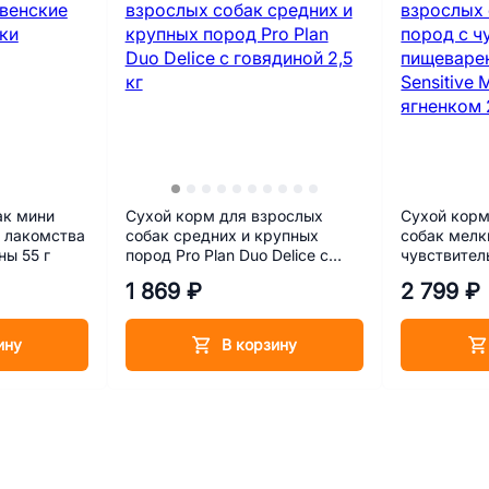
ак мини
Сухой корм для взрослых
Сухой корм
 лакомства
собак средних и крупных
собак мелк
ы 55 г
пород Pro Plan Duo Delice с
чувствите
говядиной 2,5 кг
пищеварени
1 869 ₽
2 799 ₽
Mini Lamb с
ину
В корзину