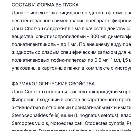
СОСТАВ И ФОРМА ВЫПУСКА
Дана — инсекто-акарицидное средство в форме р
непатентованное наименование препарата: фипрони
Дана Спот-он содержит в 1 мл в качестве действую
вещества: спирт изопропиловый – 300 мг, диметилфо
полиэтиленгликоль – до 1 мл. По внешнему виду п
жидкость со слабым специфическим запахом для н
полиэтиленовых тюбик-пипетках по 0,5 мл, 1 мл, 1,5
упакованы в картонные пачки в комплекте с инстр
ФАРМАКОЛОГИЧЕСКИЕ СВОЙСТВА
Дана Спот-он относится к инсектоакарицидным пр
Фипронил, входящий в состав лекарственного пре
активностью в отношении преимагинальных и имагин
Stenocephalides felis) вшей (Linognatus setotus), вл
Sarcoptes vulpis, Notoedres cati, Otodectes cynotis, P