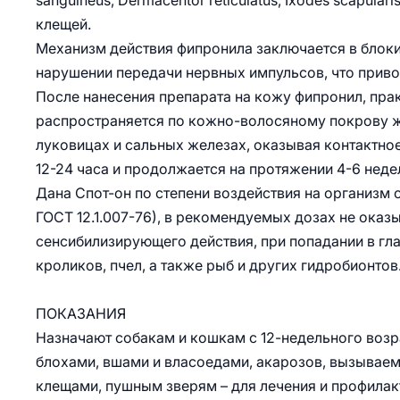
sanguineus, Dermacentor reticulatus, Ixodes scapular
клещей.
Механизм действия фипронила заключается в блок
нарушении передачи нервных импульсов, что привод
После нанесения препарата на кожу фипронил, пра
распространяется по кожно-волосяному покрову ж
луковицах и сальных железах, оказывая контактно
12-24 часа и продолжается на протяжении 4-6 нед
Дана Спот-он по степени воздействия на организм 
ГОСТ 12.1.007-76), в рекомендуемых дозах не ока
сенсибилизирующего действия, при попадании в гл
кроликов, пчел, а также рыб и других гидробионтов
ПОКАЗАНИЯ
Назначают собакам и кошкам с 12-недельного возр
блохами, вшами и власоедами, акарозов, вызыва
клещами, пушным зверям – для лечения и профилак