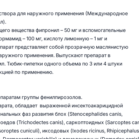
аствора для наружного применения (Международное
л).
щего вещества фипронил – 50 мг и вспомогательные
рмамид – 100 мг, кислоту лимонную – 1 мг и
репарат представляет собой прозрачную маслянистую
аружного применения. Выпускают препарат в
 мл. Тюбик-пипетки одного объема по 3 или 4 штуки
укцией по применению.
епаратам группы фенилпирозолов.
парата, обладает выраженной инсектоакарицидной
альных фаз развития блох (Stenocephalides canis,
асоедов (Trichodectes canis), саркоптоидных (Sarcoptes can
soroptes cuniculi), иксодовых (Ixodes ricinus, Rhipicephalus