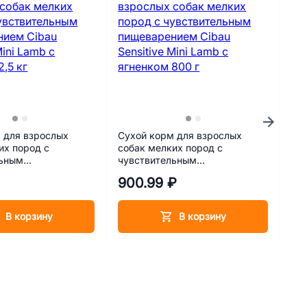
 для взрослых
Сухой корм для взрослых
Лак
их пород с
собак мелких пород с
Кор
льным
чувствительным
мя
ем Cibau Sensitive
пищеварением Cibau Sensitive
900.99 ₽
37
 ягненком 2,5 кг
Mini Lamb с ягненком 800 г
В корзину
В корзину