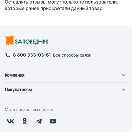
Оставлять отзывы могут только те пользователи,
которые ранее приобретали данный товар.
8 800 333-03-61
Все способы связи
Компания
О компании
Покупателям
Новости
Доставка
Фонд "Счастье в дом"
Оплата
Поставщикам
Мы в социальных сетях
Возврат
Арендодателям
Бонусная программа
Заводчикам
Магазины
Контакты