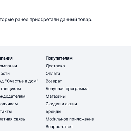
.
оторые ранее приобретали данный товар.
мпания
Покупателям
компании
Доставка
вости
Оплата
д "Счастье в дом"
Возврат
ставщикам
Бонусная программа
ендодателям
Магазины
водчикам
Скидки и акции
такты
Бренды
атная связь
Мобильное приложение
Вопрос-ответ