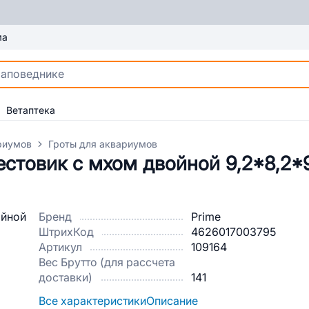
ма
Ветаптека
риумов
Гроты для аквариумов
естовик с мхом двойной 9,2*8,2*
Бренд
Prime
ШтрихКод
4626017003795
Артикул
109164
Вес Брутто (для рассчета
доставки)
141
Все характеристики
Описание