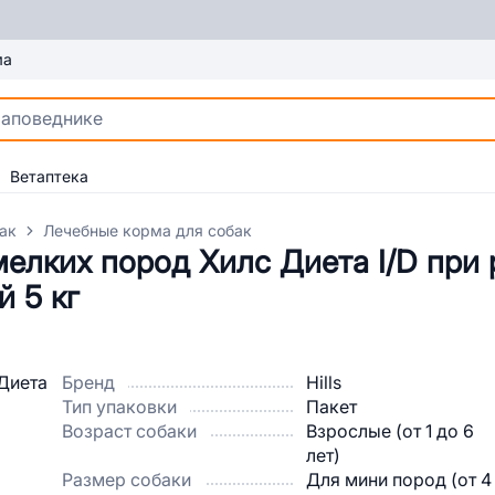
ма
Ветаптека
ак
Лечебные корма для собак
елких пород Хилс Диета I/D при
й 5 кг
Бренд
Hills
Тип упаковки
Пакет
Возраст собаки
Взрослые (от 1 до 6
лет)
Размер собаки
Для мини пород (от 4