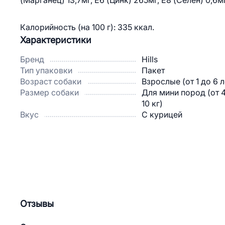
(Марганец) 13,7мг, E6 (Цинк) 265мг, E8 (Селен) 0,6
Калорийность (на 100 г): 335 ккал.
Характеристики
Бренд
Hills
Тип упаковки
Пакет
Возраст собаки
Взрослые (от 1 до 6 л
Размер собаки
Для мини пород (от 
10 кг)
Вкус
С курицей
Отзывы