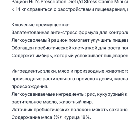
Рацион Hill's Prescription Diet i/d Stress Canine M
< 14 кг справиться с расстройствами пищеварения,
Ключевые преимущества:
Запатентованная анти-стресс формула для контроля
Легкоусвояемый рацион помогает улучшить пищевар
Обогащен пребиотической клетчаткой для роста п
Содержит имбирь, который успокаивает пищеварен
Ингредиенты: злаки, мясо и производные животного
производные растительного происхождения, масла
происхождения.
Легкоусваиваемые ингредиенты: рис, кукурузный кр
растительное масло, животный жир.
Источник пребиотических волокон: мякоть сахарной
Содержание мяса (%): Курица 18%.