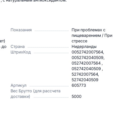
мг, с натуральным антиоксидантом.
Показания
При проблемах с
пищеварением / При
ет)
стрессе
4 до
Страна
Нидерланды
ШтрихКод
0052742007564,
0052742040509,
052742007564 ,
052742040509 ,
52742007564,
52742040509
Артикул
605773
Вес Брутто (для рассчета
доставки)
5000