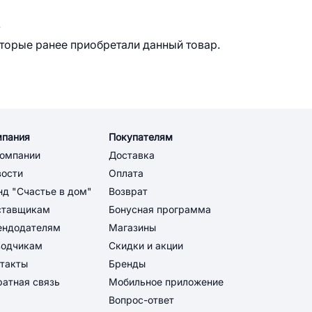
.
оторые ранее приобретали данный товар.
мпания
Покупателям
компании
Доставка
вости
Оплата
д "Счастье в дом"
Возврат
ставщикам
Бонусная программа
ендодателям
Магазины
водчикам
Скидки и акции
такты
Бренды
атная связь
Мобильное приложение
Вопрос-ответ