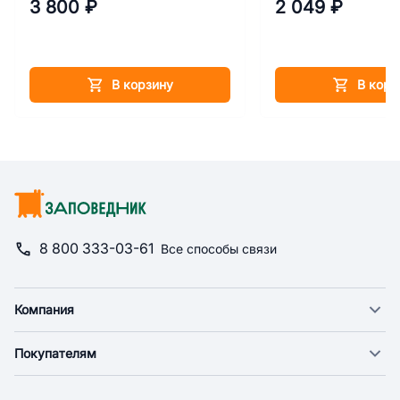
3 800 ₽
2 049 ₽
В корзину
В корз
8 800 333-03-61
Все способы связи
Компания
О компании
Покупателям
Новости
Доставка
Фонд "Счастье в дом"