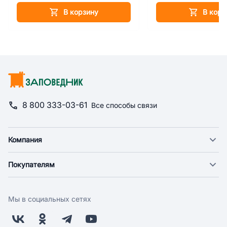
В корзину
В корз
8 800 333-03-61
Все способы связи
Компания
О компании
Покупателям
Новости
Доставка
Фонд "Счастье в дом"
Оплата
Поставщикам
Мы в социальных сетях
Возврат
Арендодателям
Бонусная программа
Заводчикам