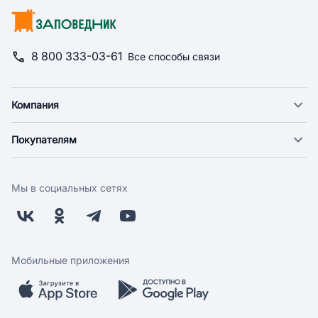
8 800 333-03-61
Все способы связи
Компания
О компании
Покупателям
Новости
Доставка
Фонд "Счастье в дом"
Оплата
Поставщикам
Мы в социальных сетях
Возврат
Арендодателям
Бонусная программа
Заводчикам
Магазины
Контакты
Скидки и акции
Обратная связь
Мобильные приложения
Бренды
Мобильное приложение
Вопрос-ответ