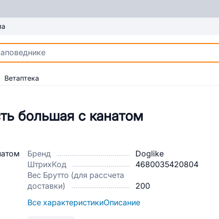
ма
Ветаптека
сть большая с канатом
Бренд
Doglike
ШтрихКод
4680035420804
Вес Брутто (для рассчета
доставки)
200
Все характеристики
Описание