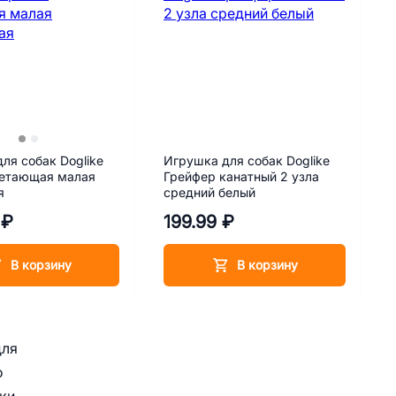
ля собак Doglike
Игрушка для собак Doglike
летающая малая
Грейфер канатный 2 узла
я
средний белый
 ₽
199.99 ₽
В корзину
В корзину
для
о