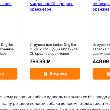
 Doglike
Игрушка для собак Doglike
Игрушка д
игранное
D-2612 Кольцо 8-мигранное
Тарелка 
евое
DL среднее оранжевое
оранжева
799.99 ₽
449.99
ину
В корзину
я чему позволит собаке вдоволь погрызть ее без вреда 
истку ротовой полости собаки во время игры от желтог