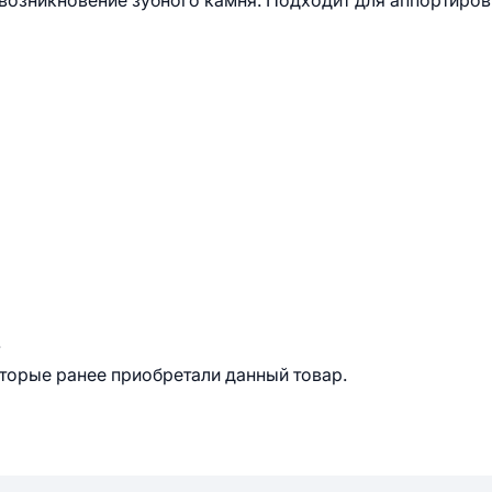
 возникновение зубного камня. Подходит для аппортиров
.
оторые ранее приобретали данный товар.