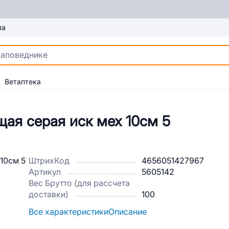
ма
Ветаптека
ая серая иск мех 10см 5
ШтрихКод
4656051427967
Артикул
5605142
Вес Брутто (для рассчета
доставки)
100
Все характеристики
Описание