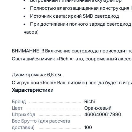
Встроенный литий-ионный аккумулятор
Полностью влагозащищенная конструкция I
Источник света: яркий SMD светодиод
При достижении полного заряда светодиод 
часов)
ВНИМАНИЕ !!! Включение светодиода происходит т
Светящийся мячик «Richi»- это, современный аксе
Диаметр мяча: 6,5 см.
С игрушкой «Richi» Ваш питомец всегда будет в иг
Характеристики
Бренд
Richi
Цвет
Оранжевый
ШтрихКод
4606400617990
Вес Брутто (для рассчета
доставки)
100