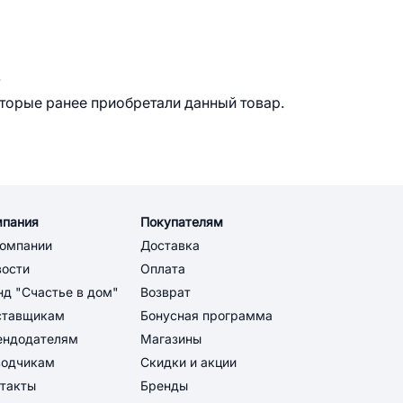
.
оторые ранее приобретали данный товар.
мпания
Покупателям
компании
Доставка
вости
Оплата
д "Счастье в дом"
Возврат
ставщикам
Бонусная программа
ендодателям
Магазины
водчикам
Скидки и акции
такты
Бренды