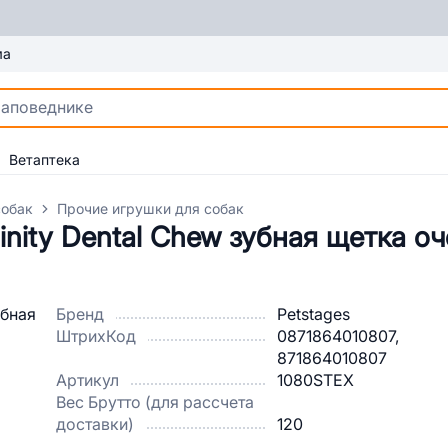
ма
Ветаптека
собак
Прочие игрушки для собак
inity Dental Chew зубная щетка о
Бренд
Petstages
ШтрихКод
0871864010807,
871864010807
Артикул
1080STEX
Вес Брутто (для рассчета
доставки)
120