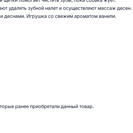
й щетки помогает чистить зубы, пока собака жует.
ают удалять зубной налет и осуществляют массаж десен.
 и деснами. Игрушка со свежим ароматом ванили.
.
оторые ранее приобретали данный товар.