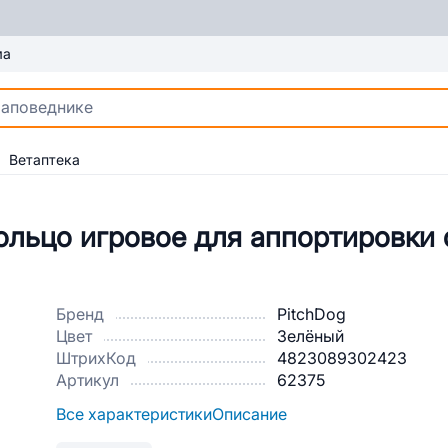
ма
Ветаптека
ольцо игровое для аппортировки 
Бренд
PitchDog
Цвет
Зелёный
ШтрихКод
4823089302423
Артикул
62375
Все характеристики
Описание