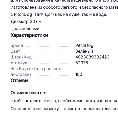
для использования в качестве идеального апортиров
Изготовлена из особого легкого и безопасного мат
с PitchDog (ПитчДог) как на суше, так и в воде.
Диаметр 20 см
Цвет: зеленый
Характеристики
Бренд
PitchDog
Цвет
Зелёный
ШтрихКод
4823089302423
Артикул
62375
Вес Брутто (для рассчета
доставки)
100
Отзывы
Отзывов пока нет
Чтобы оставить отзыв, необходимо авторизоваться
Оставлять отзывы могут только те пользователи, к