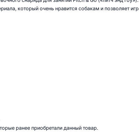
очного снаряда для занятий Pitch & Go («питч энд гоу»).
ериала, который очень нравится собакам и позволяет игр
.
оторые ранее приобретали данный товар.