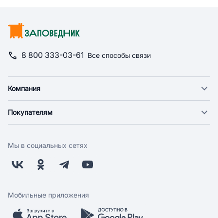
8 800 333-03-61
Все способы связи
Компания
О компании
Покупателям
Новости
Доставка
Фонд "Счастье в дом"
Оплата
Поставщикам
Мы в социальных сетях
Возврат
Арендодателям
Бонусная программа
Заводчикам
Магазины
Контакты
Скидки и акции
Обратная связь
Мобильные приложения
Бренды
Мобильное приложение