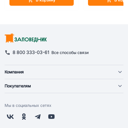
8 800 333-03-61
Все способы связи
Компания
О компании
Покупателям
Новости
Доставка
Фонд "Счастье в дом"
Оплата
Поставщикам
Мы в социальных сетях
Возврат
Арендодателям
Бонусная программа
Заводчикам
Магазины
Контакты