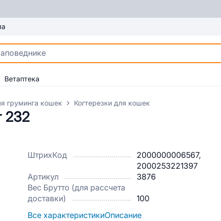
ма
Ветаптека
ля груминга кошек
Когтерезки для кошек
т 232
ШтрихКод
2000000006567,
2000253221397
Артикул
3876
Вес Брутто (для рассчета
доставки)
100
Все характеристики
Описание