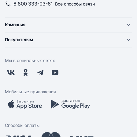
8 800 333-03-61
Все способы связи
Компания
О компании
Покупателям
Новости
Доставка
Фонд "Счастье в дом"
Оплата
Поставщикам
Мы в социальных сетях
Возврат
Арендодателям
Бонусная программа
Заводчикам
Магазины
Контакты
Скидки и акции
Обратная связь
Мобильные приложения
Бренды
Мобильное приложение
Вопрос-ответ
Способы оплаты