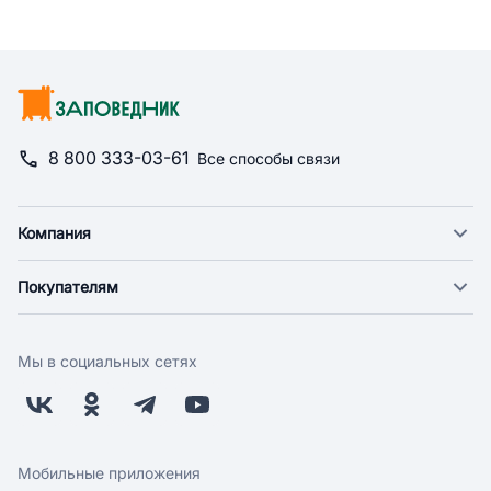
8 800 333-03-61
Все способы связи
Компания
О компании
Покупателям
Новости
Доставка
Фонд "Счастье в дом"
Оплата
Поставщикам
Мы в социальных сетях
Возврат
Арендодателям
Бонусная программа
Заводчикам
Магазины
Контакты
Скидки и акции
Обратная связь
Мобильные приложения