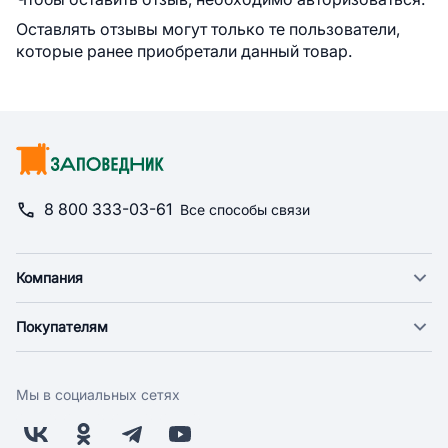
Оставлять отзывы могут только те пользователи,
которые ранее приобретали данный товар.
8 800 333-03-61
Все способы связи
Компания
О компании
Покупателям
Новости
Доставка
Фонд "Счастье в дом"
Оплата
Поставщикам
Мы в социальных сетях
Возврат
Арендодателям
Бонусная программа
Заводчикам