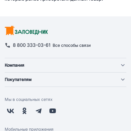
8 800 333-03-61
Все способы связи
Компания
О компании
Покупателям
Новости
Доставка
Фонд "Счастье в дом"
Оплата
Поставщикам
Мы в социальных сетях
Возврат
Арендодателям
Бонусная программа
Заводчикам
Магазины
Контакты
Скидки и акции
Обратная связь
Мобильные приложения