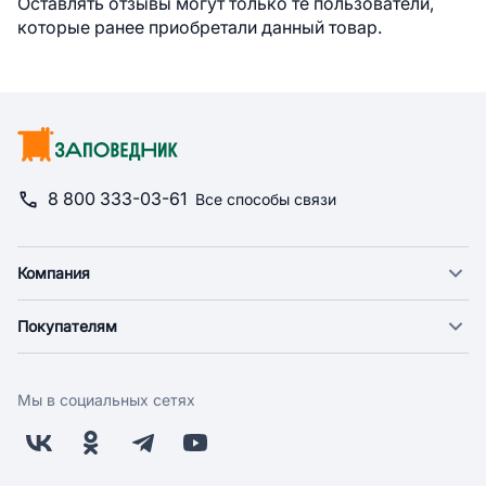
Оставлять отзывы могут только те пользователи,
которые ранее приобретали данный товар.
8 800 333-03-61
Все способы связи
Компания
О компании
Покупателям
Новости
Доставка
Фонд "Счастье в дом"
Оплата
Поставщикам
Мы в социальных сетях
Возврат
Арендодателям
Бонусная программа
Заводчикам
Магазины
Контакты