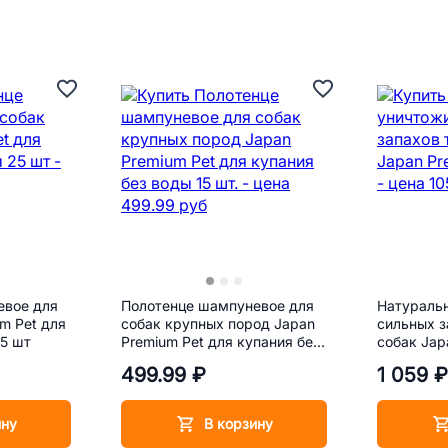
евое для
Полотенце шампуневое для
Натураль
m Pet для
собак крупных пород Japan
сильных з
25 шт
Premium Pet для купания без
собак Jap
воды 15 шт.
мл
499.99 ₽
1 059 ₽
ину
В корзину