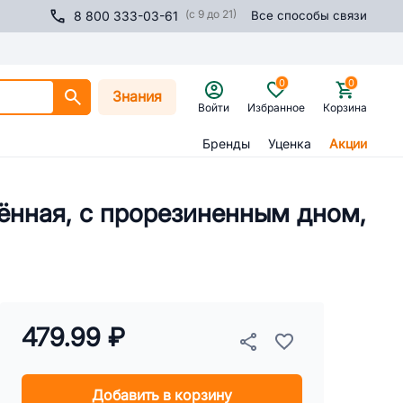
(с 9 до 21)
8 800 333-03-61
Все способы связи
0
0
Знания
Войти
Избранное
Корзина
Бренды
Уценка
Акции
ённая, с прорезиненным дном,
479.99 ₽
Добавить в корзину