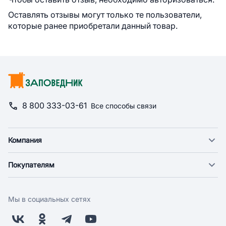
Оставлять отзывы могут только те пользователи,
которые ранее приобретали данный товар.
8 800 333-03-61
Все способы связи
Компания
О компании
Покупателям
Новости
Доставка
Фонд "Счастье в дом"
Оплата
Поставщикам
Мы в социальных сетях
Возврат
Арендодателям
Бонусная программа
Заводчикам