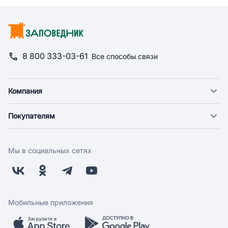
8 800 333-03-61
Все способы связи
Компания
О компании
Покупателям
Новости
Доставка
Фонд "Счастье в дом"
Оплата
Поставщикам
Мы в социальных сетях
Возврат
Арендодателям
Бонусная программа
Заводчикам
Магазины
Контакты
Скидки и акции
Обратная связь
Мобильные приложения
Бренды
Мобильное приложение