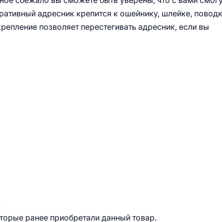
тное сбежало вы сможете быть уверены, что с вами смог
ративный адресник крепится к ошейнику, шлейке, поводк
крепление позволяет перестегивать адресник, если вы
.
оторые ранее приобретали данный товар.