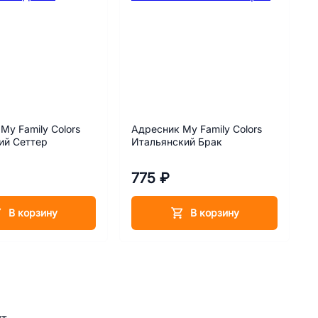
My Family Colors
Адресник My Family Colors
ий Сеттер
Итальянский Брак
775 ₽
В корзину
В корзину