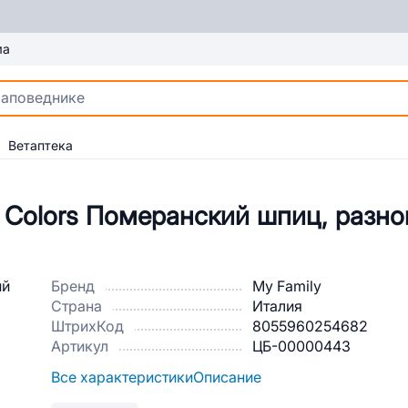
ма
Ветаптека
y Colors Померанский шпиц, разн
Бренд
My Family
Страна
Италия
ШтрихКод
8055960254682
Артикул
ЦБ-00000443
Все характеристики
Описание