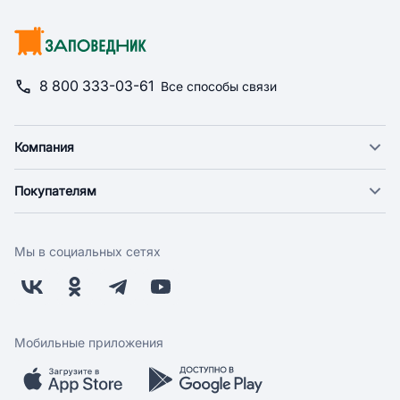
8 800 333-03-61
Все способы связи
Компания
О компании
Покупателям
Новости
Доставка
Фонд "Счастье в дом"
Оплата
Поставщикам
Мы в социальных сетях
Возврат
Арендодателям
Бонусная программа
Заводчикам
Магазины
Контакты
Скидки и акции
Обратная связь
Мобильные приложения
Бренды
Мобильное приложение