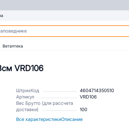
ма
Ветаптека
8см VRD106
ШтрихКод
4604714350510
Артикул
VRD106
Вес Брутто (для рассчета
доставки)
100
Все характеристики
Описание