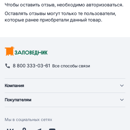
Чтобы оставить отзыв, необходимо авторизоваться.
Оставлять отзывы могут только те пользователи,
которые ранее приобретали данный товар.
8 800 333-03-61
Все способы связи
Компания
О компании
Покупателям
Новости
Доставка
Фонд "Счастье в дом"
Оплата
Поставщикам
Мы в социальных сетях
Возврат
Арендодателям