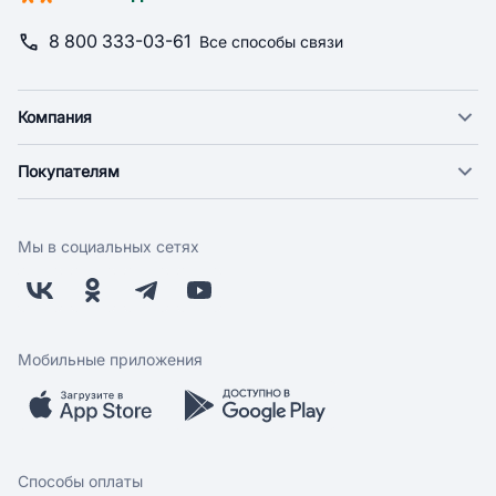
8 800 333-03-61
Все способы связи
Компания
О компании
Покупателям
Новости
Доставка
Фонд "Счастье в дом"
Оплата
Поставщикам
Мы в социальных сетях
Возврат
Арендодателям
Бонусная программа
Заводчикам
Магазины
Контакты
Скидки и акции
Обратная связь
Мобильные приложения
Бренды
Мобильное приложение
Вопрос-ответ
Способы оплаты