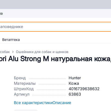
ма
Ветаптека
 собак
Ошейники для собак и щенков
ri Alu Strong M натуральная кожа
Бренд
Hunter
Материалы
Кожа
ШтрихКод
4016739638632
Артикул
63863
Все характеристики
Описание