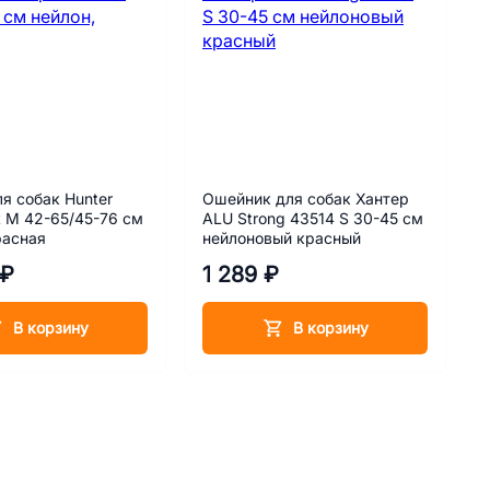
я собак Hunter
Ошейник для собак Хантер
t M 42-65/45-76 см
ALU Strong 43514 S 30-45 см
расная
нейлоновый красный
 ₽
1 289 ₽
В корзину
В корзину