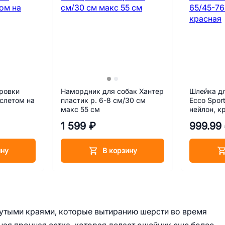
ровки
Намордник для собак Хантер
Шлейка дл
аслетом на
пластик р. 6-8 см/30 см
Ecco Spor
макс 55 см
нейлон, к
1 599 ₽
999.99
ину
В корзину
утыми краями, которые вытиранию шерсти во время