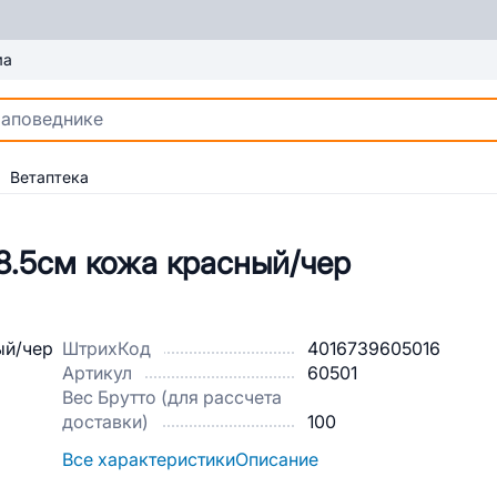
ма
Ветаптека
8.5см кожа красный/чер
ШтрихКод
4016739605016
Артикул
60501
Вес Брутто (для рассчета
доставки)
100
Все характеристики
Описание