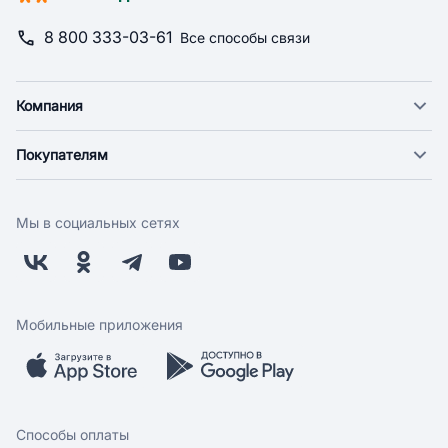
8 800 333-03-61
Все способы связи
Компания
О компании
Покупателям
Новости
Доставка
Фонд "Счастье в дом"
Оплата
Поставщикам
Мы в социальных сетях
Возврат
Арендодателям
Бонусная программа
Заводчикам
Магазины
Контакты
Скидки и акции
Обратная связь
Мобильные приложения
Бренды
Мобильное приложение
Вопрос-ответ
Способы оплаты