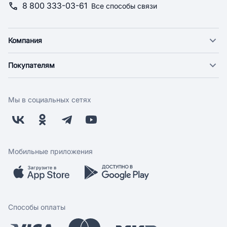
8 800 333-03-61
Все способы связи
Компания
О компании
Покупателям
Новости
Доставка
Фонд "Счастье в дом"
Оплата
Поставщикам
Мы в социальных сетях
Возврат
Арендодателям
Бонусная программа
Заводчикам
Магазины
Контакты
Скидки и акции
Обратная связь
Мобильные приложения
Бренды
Мобильное приложение
Вопрос-ответ
Способы оплаты