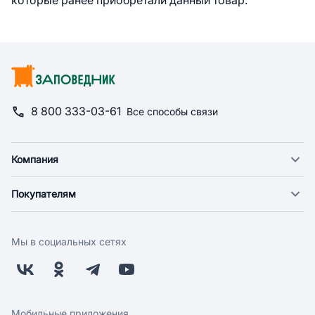
которые ранее приобретали данный товар.
8 800 333-03-61
Все способы связи
Компания
О компании
Покупателям
Новости
Доставка
Фонд "Счастье в дом"
Оплата
Поставщикам
Мы в социальных сетях
Возврат
Арендодателям
Бонусная программа
Заводчикам
Магазины
Контакты
Скидки и акции
Обратная связь
Мобильные приложения