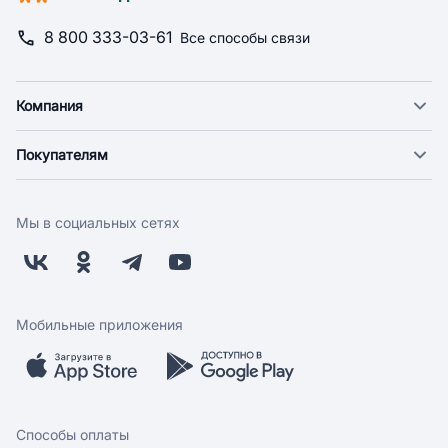
8 800 333-03-61
Все способы связи
Компания
О компании
Покупателям
Новости
Доставка
Фонд "Счастье в дом"
Оплата
Поставщикам
Мы в социальных сетях
Возврат
Арендодателям
Бонусная программа
Заводчикам
Магазины
Контакты
Скидки и акции
Обратная связь
Мобильные приложения
Бренды
Мобильное приложение
Вопрос-ответ
Способы оплаты