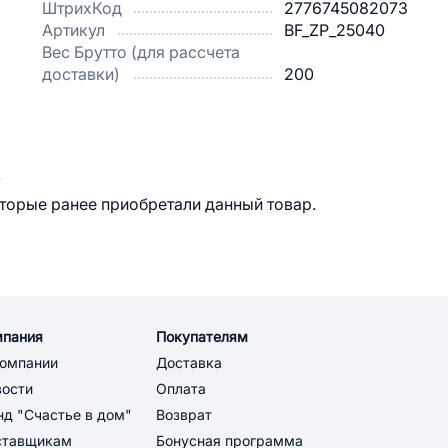
ШтрихКод
2776745082073
Артикул
BF_ZP_25040
Вес Брутто (для рассчета
доставки)
200
.
оторые ранее приобретали данный товар.
мпания
Покупателям
компании
Доставка
вости
Оплата
д "Счастье в дом"
Возврат
ставщикам
Бонусная программа