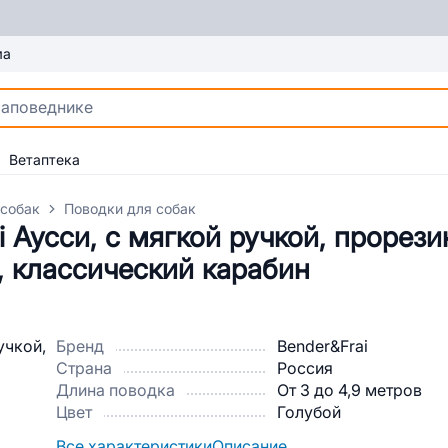
ма
Ветаптека
 собак
Поводки для собак
i Аусси, с мягкой ручкой, прорез
, классический карабин
Бренд
Bender&Frai
Страна
Россия
Длина поводка
От 3 до 4,9 метров
Цвет
Голубой
Все характеристики
Описание