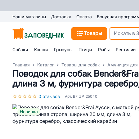
Наши магазины
Доставка
Оплата
Бонусная програм
Товары
Собаки
Кошки
Грызуны
Птицы
Рыбы
Рептилии
Главная
Каталог
Товары для собак
Амуниция для
Поводок для собак Bender&Fra
длина 3 м, фурнитура серебро
0 отзывов
Арт. BF_ZP_25040
Новинка