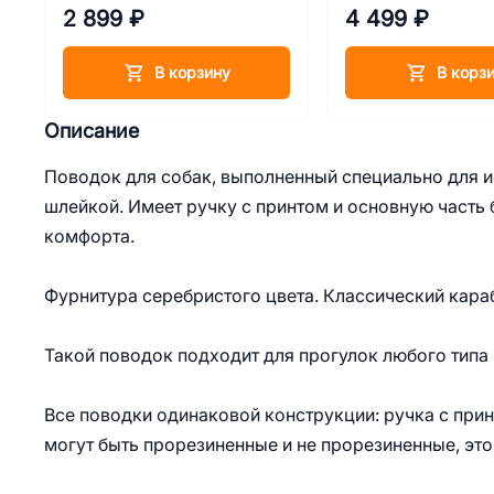
S/M, ширина 25 мм, обхват
38-50 см, грудь 45
2 899 ₽
4 499 ₽
шеи 30-43 см, серебристая
фурнитура
В корзину
В корз
Описание
Поводок для собак, выполненный специально для и
шлейкой. Имеет ручку с принтом и основную часть 
комфорта.
Фурнитура серебристого цвета. Классический кара
Такой поводок подходит для прогулок любого типа 
Все поводки одинаковой конструкции: ручка с прин
могут быть прорезиненные и не прорезиненные, это 