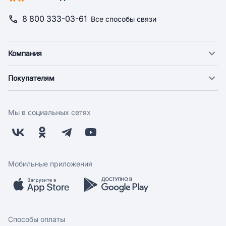
8 800 333-03-61
Все способы связи
Компания
О компании
Покупателям
Новости
Доставка
Фонд "Счастье в дом"
Оплата
Поставщикам
Мы в социальных сетях
Возврат
Арендодателям
Бонусная программа
Заводчикам
Магазины
Контакты
Скидки и акции
Обратная связь
Мобильные приложения
Бренды
Мобильное приложение
Вопрос-ответ
Способы оплаты