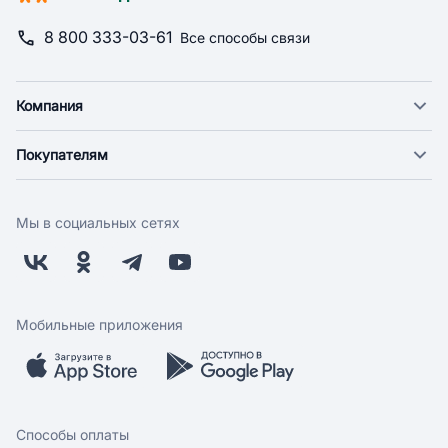
8 800 333-03-61
Все способы связи
Компания
О компании
Покупателям
Новости
Доставка
Фонд "Счастье в дом"
Оплата
Поставщикам
Мы в социальных сетях
Возврат
Арендодателям
Бонусная программа
Заводчикам
Магазины
Контакты
Скидки и акции
Обратная связь
Мобильные приложения
Бренды
Мобильное приложение
Вопрос-ответ
Способы оплаты