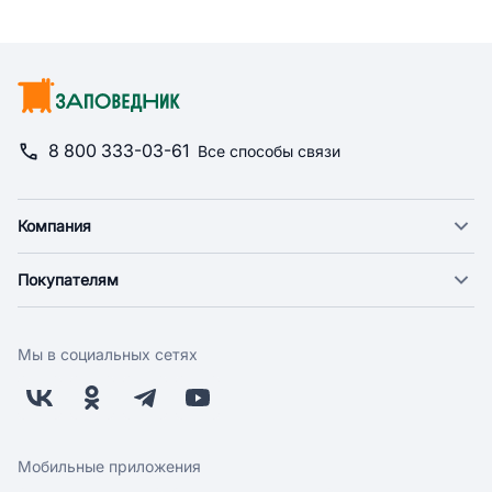
8 800 333-03-61
Все способы связи
Компания
О компании
Покупателям
Новости
Доставка
Фонд "Счастье в дом"
Оплата
Поставщикам
Мы в социальных сетях
Возврат
Арендодателям
Бонусная программа
Заводчикам
Магазины
Контакты
Скидки и акции
Обратная связь
Мобильные приложения
Бренды