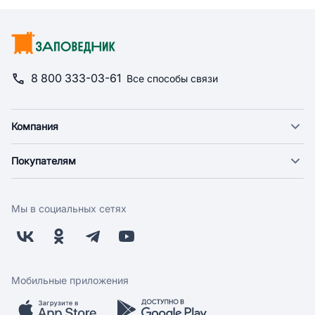
8 800 333-03-61
Все способы связи
Компания
О компании
Покупателям
Новости
Доставка
Фонд "Счастье в дом"
Оплата
Поставщикам
Мы в социальных сетях
Возврат
Арендодателям
Бонусная программа
Заводчикам
Магазины
Контакты
Скидки и акции
Обратная связь
Мобильные приложения
Бренды
Мобильное приложение