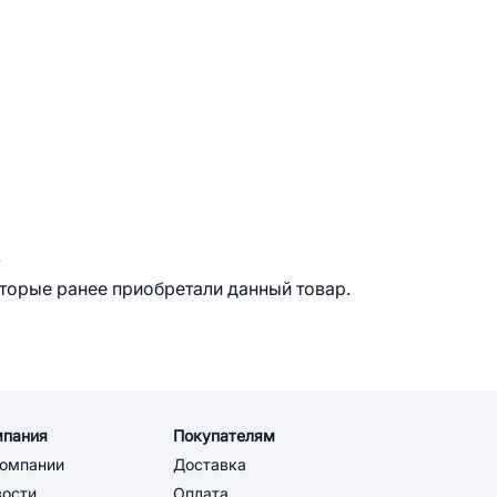
.
оторые ранее приобретали данный товар.
мпания
Покупателям
компании
Доставка
вости
Оплата