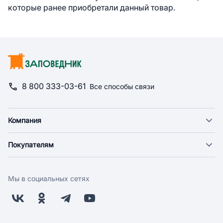
которые ранее приобретали данный товар.
8 800 333-03-61
Все способы связи
Компания
О компании
Покупателям
Новости
Доставка
Фонд "Счастье в дом"
Оплата
Поставщикам
Мы в социальных сетях
Возврат
Арендодателям
Бонусная программа
Заводчикам
Магазины
Контакты