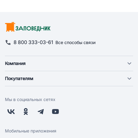
8 800 333-03-61
Все способы связи
Компания
О компании
Покупателям
Новости
Доставка
Фонд "Счастье в дом"
Оплата
Поставщикам
Мы в социальных сетях
Возврат
Арендодателям
Бонусная программа
Заводчикам
Магазины
Контакты
Скидки и акции
Обратная связь
Мобильные приложения
Бренды