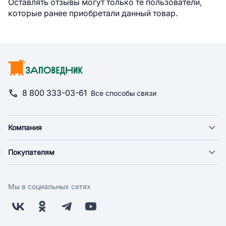
Оставлять отзывы могут только те пользователи,
которые ранее приобретали данный товар.
8 800 333-03-61
Все способы связи
Компания
О компании
Покупателям
Новости
Доставка
Фонд "Счастье в дом"
Оплата
Поставщикам
Мы в социальных сетях
Возврат
Арендодателям
Бонусная программа
Заводчикам
Магазины
Контакты