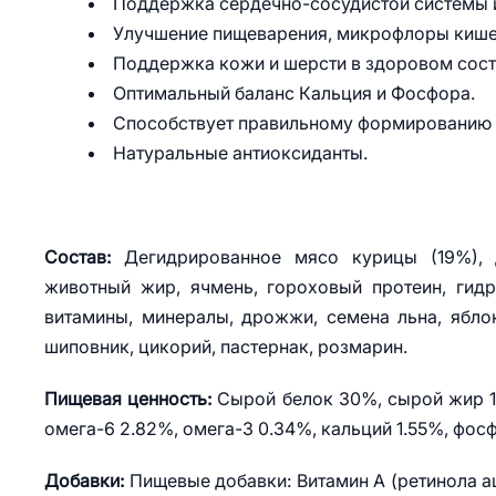
Поддержка сердечно-сосудистой системы и
Улучшение пищеварения, микрофлоры кишеч
Поддержка кожи и шерсти в здоровом сост
Оптимальный баланс Кальция и Фосфора.
Способствует правильному формированию с
Натуральные антиоксиданты.
Состав:
Дегидрированное мясо курицы (19%), д
животный жир, ячмень, гороховый протеин, гид
витамины, минералы, дрожжи, семена льна, ябло
шиповник, цикорий, пастернак, розмарин.
Пищевая ценность:
Сырой белок 30%, сырой жир 18
омега-6 2.82%, омега-3 0.34%, кальций 1.55%, фос
Добавки:
Пищевые добавки: Витамин А (ретинола ац