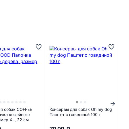
я собак COFFEE
Консервы для собак Oh my dog
Лак
чка кофейного
Паштет с говядиной 100 г
Зо
змер XL, 22 см
по-