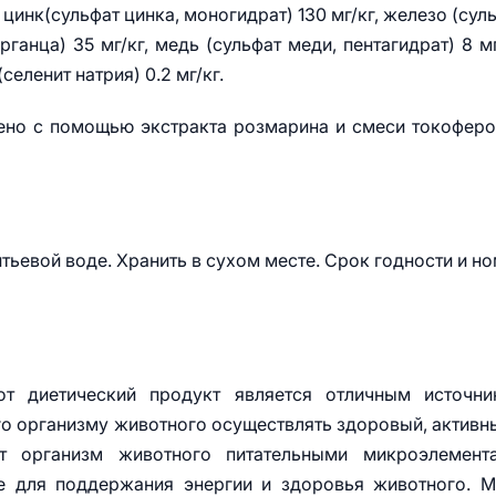
 цинк(сульфат цинка, моногидрат) 130 мг/кг, железо (сул
ганца) 35 мг/кг, медь (сульфат меди, пентагидрат) 8 мг
селенит натрия) 0.2 мг/кг.
ено с помощью экстракта розмарина и смеси токофер
итьевой воде. Хранить в сухом месте. Срок годности и н
т диетический продукт является отличным источни
о организму животного осуществлять здоровый, активн
т организм животного питательными микроэлемента
е для поддержания энергии и здоровья животного. 