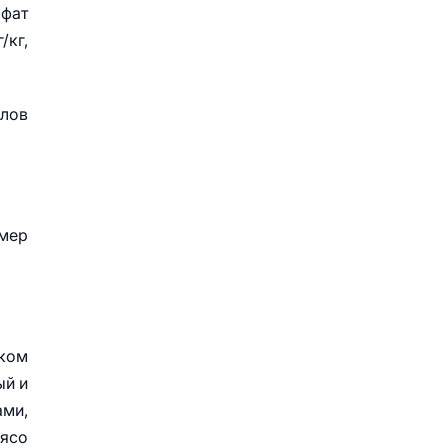
ьфат
/кг,
олов
омер
ком
ый и
ми,
Мясо