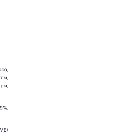
со,
клы,
оры,
 9%,
 МЕ/