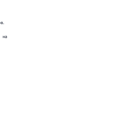
в.
 на