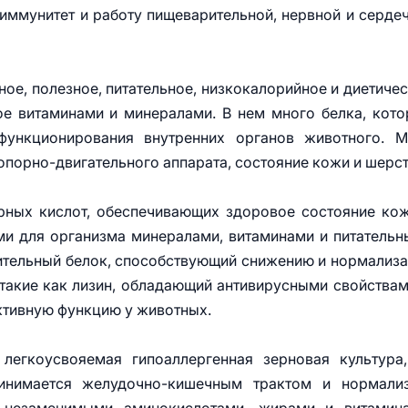
иммунитет и работу пищеварительной, нервной и серде
ое, полезное, питательное, низкокалорийное и диетиче
е витаминами и минералами. В нем много белка, кот
функционирования внутренних органов животного. М
 опорно-двигательного аппарата, состояние кожи и шерст
рных кислот, обеспечивающих здоровое состояние ко
ми для организма минералами, витаминами и питатель
ительный белок, способствующий снижению и нормализ
такие как лизин, обладающий антивирусными свойствам
ктивную функцию у животных.
егкоусвояемая гипоаллергенная зерновая культура,
инимается желудочно-кишечным трактом и нормализ