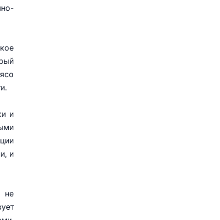
чно-
ское
орый
ясо
и.
жи и
ными
ации
и, и
 не
ует