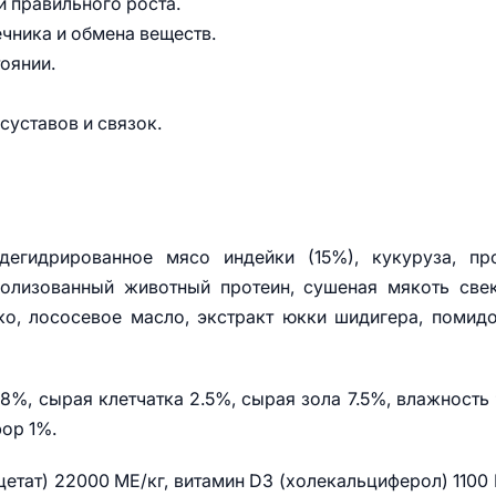
 правильного роста.
ника и обмена веществ.
оянии.
уставов и связок.
егидрированное мясо индейки (15%), кукуруза, про
ролизованный животный протеин, сушеная мякоть све
ко, лососевое масло, экстракт юкки шидигера, помид
%, сырая клетчатка 2.5%, сырая зола 7.5%, влажность
фор 1%.
етат) 22000 МЕ/кг, витамин D3 (холекальциферол) 1100