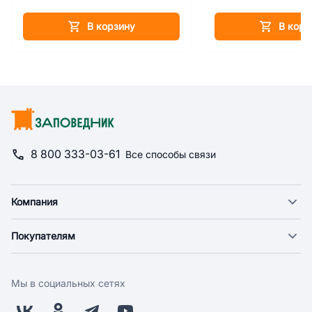
В корзину
В корз
8 800 333-03-61
Все способы связи
Компания
О компании
Покупателям
Новости
Доставка
Фонд "Счастье в дом"
Оплата
Поставщикам
Мы в социальных сетях
Возврат
Арендодателям