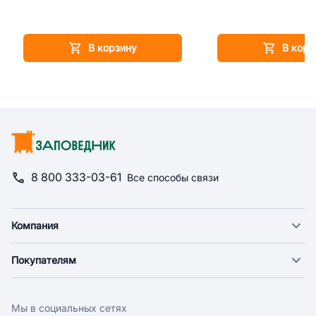
В корзину
В корз
8 800 333-03-61
Все способы связи
Компания
О компании
Покупателям
Новости
Доставка
Фонд "Счастье в дом"
Оплата
Поставщикам
Мы в социальных сетях