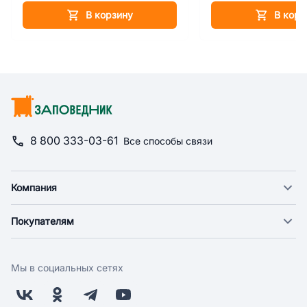
В корзину
В корз
8 800 333-03-61
Все способы связи
Компания
О компании
Покупателям
Новости
Доставка
Фонд "Счастье в дом"
Оплата
Поставщикам
Мы в социальных сетях
Возврат
Арендодателям
Бонусная программа
Заводчикам