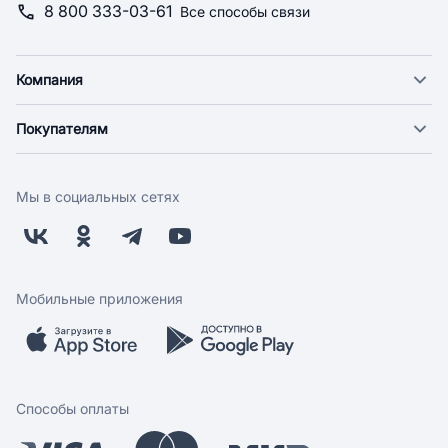
8 800 333-03-61
Все способы связи
Компания
О компании
Покупателям
Новости
Доставка
Фонд "Счастье в дом"
Оплата
Поставщикам
Мы в социальных сетях
Возврат
Арендодателям
Бонусная программа
Заводчикам
Магазины
Контакты
Скидки и акции
Обратная связь
Мобильные приложения
Бренды
Мобильное приложение
Вопрос-ответ
Способы оплаты